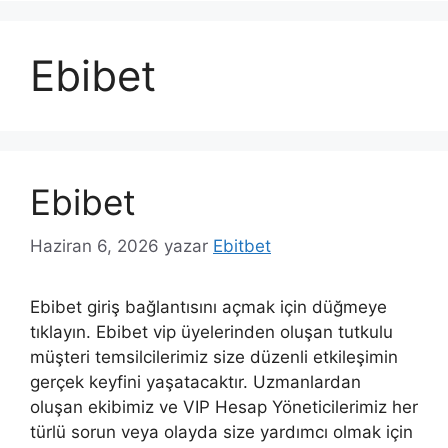
Ebibet
Ebibet
Haziran 6, 2026
yazar
Ebitbet
Ebibet giriş bağlantısını açmak için düğmeye
tıklayın. Ebibet vip üyelerinden oluşan tutkulu
müşteri temsilcilerimiz size düzenli etkileşimin
gerçek keyfini yaşatacaktır. Uzmanlardan
oluşan ekibimiz ve VIP Hesap Yöneticilerimiz her
türlü sorun veya olayda size yardımcı olmak için