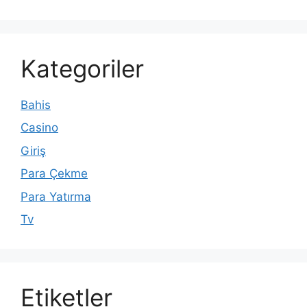
Kategoriler
Bahis
Casino
Giriş
Para Çekme
Para Yatırma
Tv
Etiketler