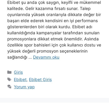
Ebibet şu anda çok saygın, keyifli ve mükemmel
kalitede. Gelir kazanma fırsatı sunar. Talep
oyunlarında yüksek oranlarıyla dikkate değer bir
başarı elde ederek kendisini en iyi performans
gösterenlerden biri olarak kurdu. Ebibet adı
kullanıldığında kampanyalar tarafından sunulan
promosyonlara dikkat etmek önemlidir. Aslında
özellikle spor bahisleri için çok kullanıcı dostu ve
yüksek değerli promosyon seçeneklerinin
sağlandığı …
Devamını oku
Kategoriler
Giriş
Etiketler
Ebibet
,
Ebibet Giriş
Yorum yap