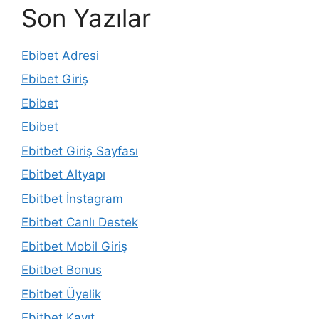
Son Yazılar
Ebibet Adresi
Ebibet Giriş
Ebibet
Ebibet
Ebitbet Giriş Sayfası
Ebitbet Altyapı
Ebitbet İnstagram
Ebitbet Canlı Destek
Ebitbet Mobil Giriş
Ebitbet Bonus
Ebitbet Üyelik
Ebitbet Kayıt