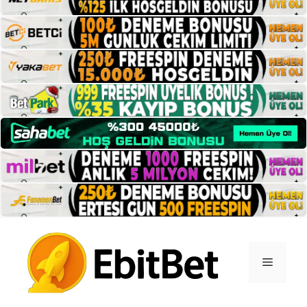
İçeriğe
atla
Menü