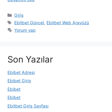
Kategoriler
Giriş
Etiketler
Ebitbet Güncel
,
Ebitbet Web Arayüzü
Yorum yap
Son Yazılar
Ebibet Adresi
Ebibet Giriş
Ebibet
Ebibet
Ebitbet Giriş Sayfası