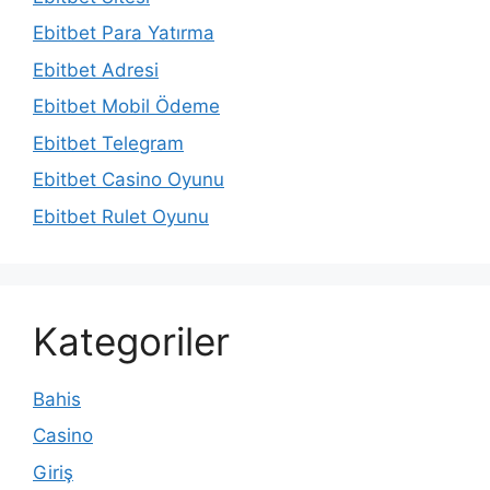
Ebitbet Para Yatırma
Ebitbet Adresi
Ebitbet Mobil Ödeme
Ebitbet Telegram
Ebitbet Casino Oyunu
Ebitbet Rulet Oyunu
Kategoriler
Bahis
Casino
Giriş