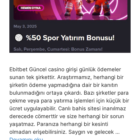
Ebitbet Güncel casino girişi günlük ödemeler
sunan tek şirkettir. Araştırmamız, herhangi bir
şirketin ödeme yapmadığına dair bir kanıtın
bulunmadığını ortaya çıkardı. Bazı şirketler para
çekme veya para yatırma işlemleri için küçük bir
ücret uygulayabilir. Canlı bahis sitesi inanılmaz
derecede cömerttir ve size herhangi bir sorun
yaşatmaz. Paranıza herhangi bir kesinti
olmadan erişebilirsiniz. Saygın ve gelecek …
Devamını oku