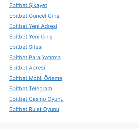
Ebitbet Şikayet
Ebitbet Güncel Giriş
Ebitbet Yeni Adresi
Ebitbet Yeni Giriş
Ebitbet Sitesi
Ebitbet Para Yatırma
Ebitbet Adresi
Ebitbet Mobil Ödeme
Ebitbet Telegram
Ebitbet Casino Oyunu
Ebitbet Rulet Oyunu