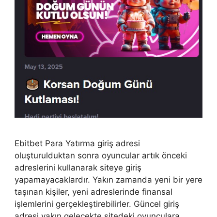
Ebitbet Para Yatırma giriş adresi
oluşturulduktan sonra oyuncular artık önceki
adreslerini kullanarak siteye giriş
yapamayacaklardır. Yakın zamanda yeni bir yere
taşınan kişiler, yeni adreslerinde finansal
işlemlerini gerçekleştirebilirler. Güncel giriş
adresi yakın gelecekte sitedeki oyunculara