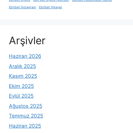
Ebitbet İnstagram
Ebitbet Şikayet
Arşivler
Haziran 2026
Aralık 2025
Kasım 2025
Ekim 2025
Eylül 2025
Ağustos 2025
Temmuz 2025
Haziran 2025