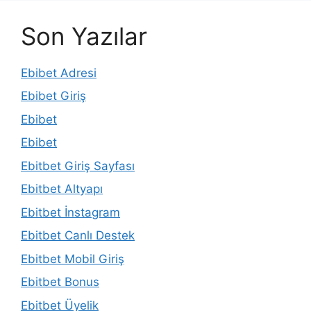
Son Yazılar
Ebibet Adresi
Ebibet Giriş
Ebibet
Ebibet
Ebitbet Giriş Sayfası
Ebitbet Altyapı
Ebitbet İnstagram
Ebitbet Canlı Destek
Ebitbet Mobil Giriş
Ebitbet Bonus
Ebitbet Üyelik